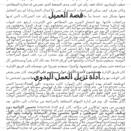
جيلف بأونتاريو، لذلك فقد رأى عن كثب مدى الضغط الذي تتعرض له تجارة المطاعم.
وكان يعرف كيف يمكن للمراجعات السيئة أن تضر بالأعمال التجارية إذا لم يتم التعامل
قصة العميل
معها بشكل جيد. عندما بدأ طارق العمل مع الشركات، رأى عدد الشركات التي لديها
مراجعات فاتتها. مع انتشار المزيد من المطاعم عبر الإنترنت، ارتفع عدد قنوات
لقد ابتكرنا منتجنا لمديري الضيافة الذين تم تشغيلهم. أنت تعرف النوع. يتحققون من
المراجعات. لم تستطع المطاعم مواكبة ذلك. لقد احتاجوا إلى طريقة للرد على التعليقات
المراجعات كل يوم عبر مواقع متعددة. خذ بشر حموي (عميل حقيقي) كمثال. بصفته مدير
بسرعة أثناء البقاء على العلامة التجارية. يساعد localyser المطاعم على البقاء على
التسويق الرقمي لخمس علامات تجارية في 25 موقعًا لشركة Gourmet Gulf ومقرها
اطلاع على التقييمات. يمكن للشركات التي لديها عدة مواقع إدارة جميع مراجعاتها في
الإمارات العربية المتحدة، كان يقضي ساعات كل يوم في تتبع التعليقات والرد عليها.
مكان واحد. يتم عرض البيانات من المراجعات في لوحة معلومات سهلة القراءة. يمكن
أظهر ذلك لرئيسه وقال، هذا رائع، استمر في الرد. ولكن الآن كان بشر
ضحية لنجاحه
لهذه الأفكار أن تؤدي إلى التحسينات في جميع أنحاء الأعمال. لذا فإن كل شكوى هي
الخاص
لأنه كان عليه القيام بهذا العمل كل يوم. بمجرد أن يرد على جميع المراجعات
فرصة للقيام بعمل أفضل في المرة القادمة.
اليومية، سيقوم بنسخ البيانات ولصقها في أوراق Excel. بعد ذلك كان يقرأ ويستخلص كل
مراجعة حتى يتمكن من تلخيصها. وأخيرًا، سيقدم تقريرًا عن توصياته إلى فريق الإدارة.
كان فريق الإدارة
متعطشون لأحدث الأخبار حول سمعتهم على الإنترنت
. كان بشر يفتقر
أداة تزيل العمل اليدوي.
إلى الوقت مع وجود العديد من المهام على عاتقه. بدأ في بناء دراسة الجدوى لشخص ما
لتوظيفه للقيام بهذه المهمة، لكن الموارد كانت محدودة.
«أين كنت؟»
عندما التقى
بدأت Localyser في عام 2016 عندما اكتشف طارق قهاويش مشكلة في المطاعم. تم
مؤسسنا طارق مع بشر وأظهر له الحل الذي نقدمه، كاد يبكي بارتياح. قال: «أين كنت
إدراج عدد قليل فقط على الإنترنت. كانوا يفتقدون طريقًا رئيسيًا للحصول على المزيد
طوال حياتي؟ هذه أداة رائعة.» لقد قمنا بأتمتة جميع هذه المهام، وبالتالي انخفض الوقت
من العملاء.
الذي يقضيه كل يوم في إدارة المهام المتعلقة بالمراجعة من ساعات إلى دقائق. بعد
شهرين من وجود لوكلايزر في مكانه، كان لدى Gourmet Gulf
تحسين الإنتاجية دون
كان طارق مطورًا سابقًا لتجربة المستخدم لشركة Canadian Airlines، وكان يعرف
توظيف المزيد من الموظفين
و
قاموا بتحسين معدل الاستجابة والوقت بجهد أقل
.
أهمية جعل التجارب عبر الإنترنت بسيطة قدر الإمكان للعملاء. قرر أنه سيبذل قصارى
استخدمت الشركة الأفكار التي جمعتها لتحسين العمليات في المجالات الرئيسية
جهده لمساعدة المطاعم من خلال وجودها على الإنترنت. يمتلك شقيق طارق مطعمًا في
للأعمال. على الرغم من أن بشر لم يعد يعمل في الشركة، إلا أن Gourmet Gulf لا يزال
جيلف بأونتاريو، لذلك فقد رأى عن كثب مدى الضغط الذي تتعرض له تجارة المطاعم.
أحد عملاء Loclayser حتى يومنا هذا.