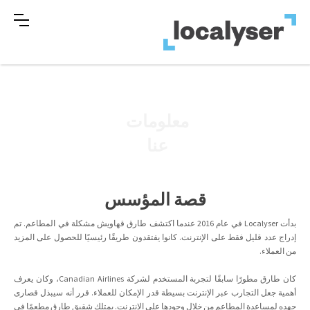
معلومات
عنا
قصة المؤسس
بدأت Localyser في عام 2016 عندما اكتشف طارق قهاويش مشكلة في المطاعم. تم
إدراج عدد قليل فقط على الإنترنت. كانوا يفتقدون طريقًا رئيسيًا للحصول على المزيد
من العملاء.
كان طارق مطورًا سابقًا لتجربة المستخدم لشركة Canadian Airlines، وكان يعرف
أهمية جعل التجارب عبر الإنترنت بسيطة قدر الإمكان للعملاء. قرر أنه سيبذل قصارى
جهده لمساعدة المطاعم من خلال وجودها على الإنترنت. يمتلك شقيق طارق مطعمًا في