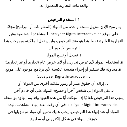
والعلامات التجارية المعمول به.
2.
استخدم الترخيص
يتم منح الإذن لتنزيل نسخة واحدة من المواد (المعلومات أو البرامج) مؤقتًا
على موقع Localyser Digital Interactive Inc للمشاهدة الشخصية وغير
التجارية العابرة فقط. هذا هو منح الترخيص، وليس نقل الملكية، وبموجب هذا
الترخيص لا يجوز لك:
1. تعديل أو نسخ المواد؛
ii. استخدام المواد لأي غرض تجاري، أو لأي عرض عام (تجاري أو غير تجاري)؛
iii. محاولة فك تشفير أو إجراء هندسة عكسية لأي برنامج موجود على موقع
Localyser Digital Interactive Inc؛
iv. إزالة أي حقوق نشر أو رموز ملكية أخرى من المواد؛ أو
v. نقل المواد إلى شخص آخر أو «نسخ» المواد على أي خادم آخر.
ينتهي هذا الترخيص تلقائيًا إذا انتهكت أيًا من هذه القيود وقد يتم إنهاؤه بواسطة
Localyser Digital Interactive Inc في أي وقت. عند إنهاء مشاهدتك لهذه
المواد أو عند إنهاء هذا الترخيص، يجب عليك تدمير أي مواد تم تنزيلها في
حوزتك سواء في شكل إلكتروني أو مطبوع.