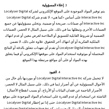
3.
إخلاء المسؤولية
يتم توفير المواد الموجودة على الموقع الإلكتروني لشركة Localyser Digital
Interactive Inc على أساس «كما هي». لا تقدم شركة Localyser Digital
Interactive Inc أي ضمانات، صريحة أو ضمنية، وتخلي مسؤوليتها عن جميع
الضمانات الأخرى وتبطلها بما في ذلك، على سبيل المثال لا الحصر، الضمانات
الضمنية أو شروط القابلية للتسويق أو الملاءمة لغرض معين أو عدم انتهاك
الملكية الفكرية أو أي انتهاك آخر للحقوق. علاوة على ذلك، لا تضمن
Localyser Digital Interactive Inc أو تقدم أي تعهدات تتعلق بالدقة أو النتائج
المحتملة أو موثوقية استخدام المواد على موقعها الإلكتروني أو فيما يتعلق
بهذه المواد أو على أي مواقع مرتبطة بهذا الموقع.
4.
القيود
لا تتحمل شركة Localyser Digital Interactive Inc أو مورديها بأي حال من
الأحوال المسؤولية عن أي أضرار (بما في ذلك، على سبيل المثال لا الحصر،
الأضرار الناجمة عن فقدان البيانات أو الأرباح، أو بسبب انقطاع الأعمال)
الناشئة عن استخدام أو عدم القدرة على استخدام المواد الموجودة على موقع
Localyser Digital Interactive Inc، حتى إذا تم إخطار Localyser Digital
Interactive Inc أو الممثل المعتمد لشركة Localyser Digital Interactive Inc