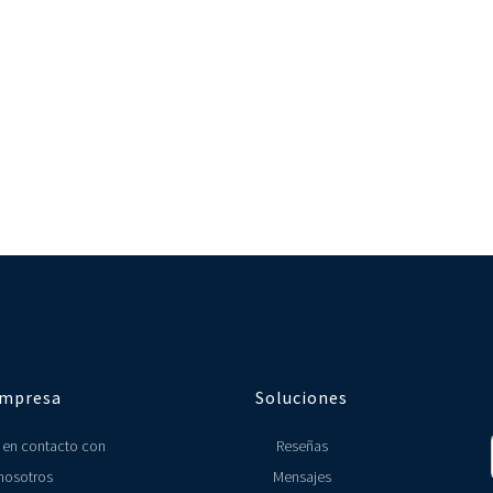
mpresa
Soluciones
 en contacto con
Reseñas
nosotros
Mensajes