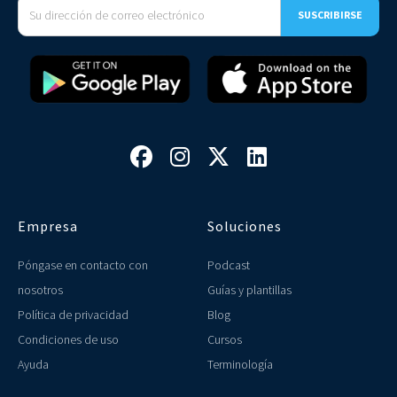




Empresa
Soluciones
Póngase en contacto con
Podcast
nosotros
Guías y plantillas
Política de privacidad
Blog
Condiciones de uso
Cursos
Ayuda
Terminología