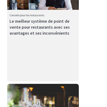
Conseils pour les restaurants
Le meilleur système de point de
vente pour restaurants avec ses
This playbook provides specific prompts for Claude,
avantages et ses inconvénients
ChatGPT, Not...