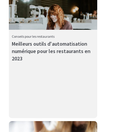
Conseils pour les restaurants
Meilleurs outils d'automatisation
numérique pour les restaurants en
Il existe de nombreuses bonnes façons de vous établir
2023
dans votre...