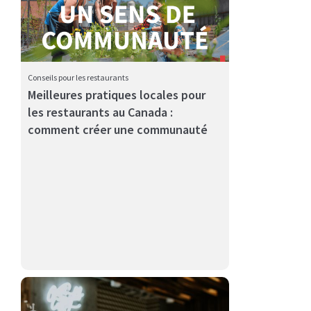
Conseils pour les restaurants
Meilleures pratiques locales pour
les restaurants au Canada :
La conception d'une structure de département
comment créer une communauté
marketing efficace ...