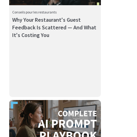
Conseils pour les restaurants
Why Your Restaurant's Guest
Feedback Is Scattered — And What
Online reviews directly impact a multi-location
It's Costing You
restaurant's vis...