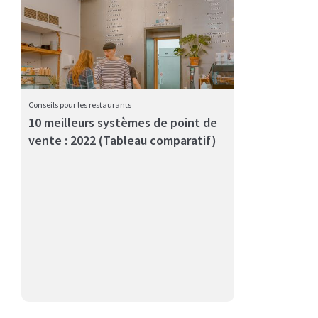
Conseils pour les restaurants
10 meilleurs systèmes de point de
vente : 2022 (Tableau comparatif)
12 restaurant podcasts for the restaurant franchise
owners, fran...