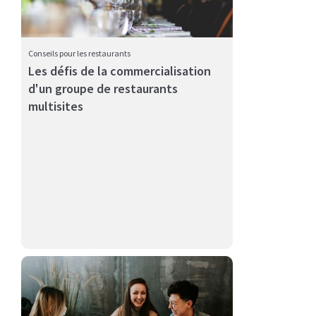
Conseils pour les restaurants
Les défis de la commercialisation
d'un groupe de restaurants
Un système POS (point de vente) de restaurant est un
multisites
élément ess...