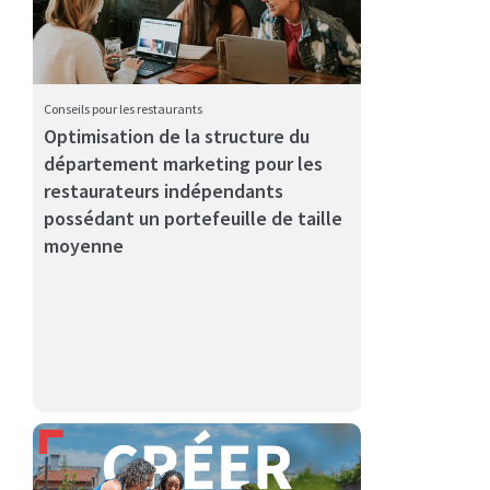
Conseils pour les restaurants
Optimisation de la structure du
département marketing pour les
Fidélisez la clientèle et augmentez les ventes des
restaurateurs indépendants
restaurants g...
possédant un portefeuille de taille
moyenne