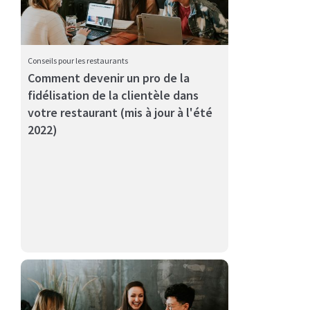
Conseils pour les restaurants
Comment devenir un pro de la
fidélisation de la clientèle dans
Alors que le secteur de la restauration continue
votre restaurant (mis à jour à l'été
d'évoluer, les ...
2022)