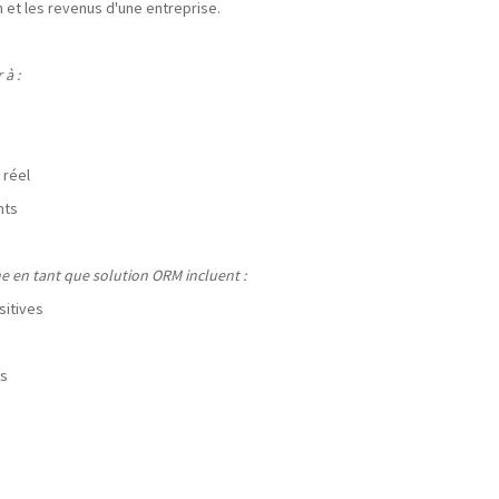
on et les revenus d'une entreprise.
 à :
 réel
nts
ne en tant que solution ORM incluent :
sitives
ts