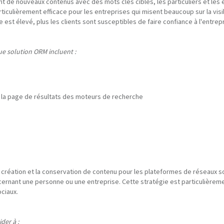
ant de nouveaux contenus avec des mots clés ciblés, les particuliers et les
ticulièrement efficace pour les entreprises qui misent beaucoup sur la visibi
t élevé, plus les clients sont susceptibles de faire confiance à l'entrepri
e solution ORM incluent :
de la page de résultats des moteurs de recherche
 création et la conservation de contenu pour les plateformes de réseaux soc
ernant une personne ou une entreprise. Cette stratégie est particulièremen
ciaux.
der à :