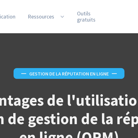
Outils
ication
Ressources
gratuits
—
GESTION DE LA RÉPUTATION EN LIGNE
—
ntages de l'utilisati
n de gestion de la ré
en ligne (ORM)