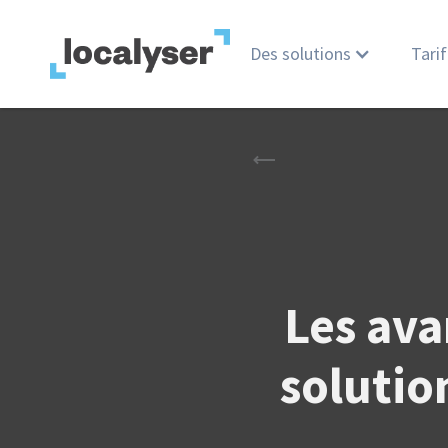
Des solutions
Tarif
Les ava
solutio