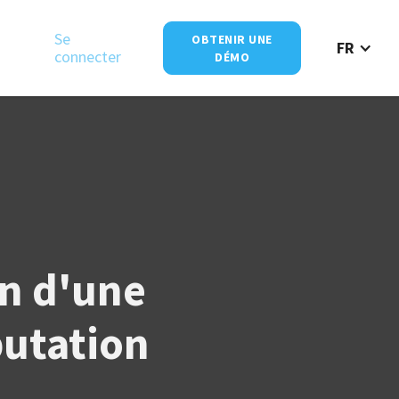
Se
OBTENIR UNE
FR
connecter
DÉMO
on d'une
putation