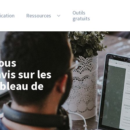
Outils
ication
Ressources
gratuits
nous
vis sur les
ableau de