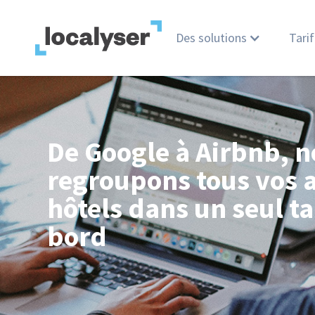
Des solutions
Tarif
De Google à Airbnb, 
regroupons tous vos a
hôtels dans un seul t
bord