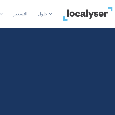
حلول
التسعير