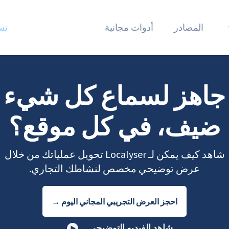
المصادر
أدوات مجانية
تس
جاهز لسماع كل شيء
ضيف، في كل موقع؟
شاهد كيف يمكن لـ Localyser تحويل عملياتك من خلال
عرض توضيحي مخصص لنشاطك التجاري.
احجز العرض التجريبي المجاني اليوم →
شاهد الفيديو التوضيحي