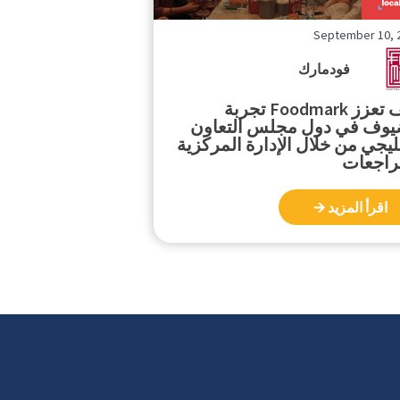
September 10, 
فودمارك
كيف تعزز Foodmark تجربة
يوف في دول مجلس التعاون
ليجي من خلال الإدارة المركزية
راجعات
اقرأ المزيد 🡪