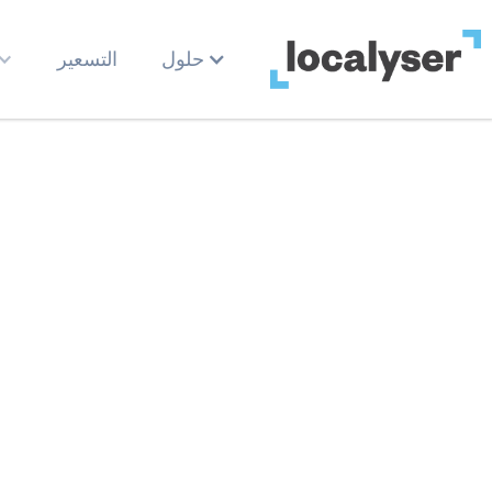
حلول
التسعير