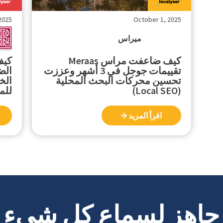
2025
October 1, 2025
ميراس
كيف ضاعفت مراس Meraas
تقييمات جوجل في 3 أشهر وعززت
الض
تحسين محركات البحث المحلية
الخ
(Local SEO)
للم
اقرأ المزيد 🡪
جاهز لسماع كل شيء