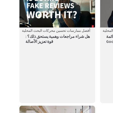
محلية
أفضل ممارسات تحسين محركات البحث المحلية
ئمة
هل شراء مراجعات وهمية يستحق ذلك؟ :
قوة تعزيز الأصالة
Google لإجابات المراجعة
The key strategies for increasing foot traffic to gyms in
Canada...