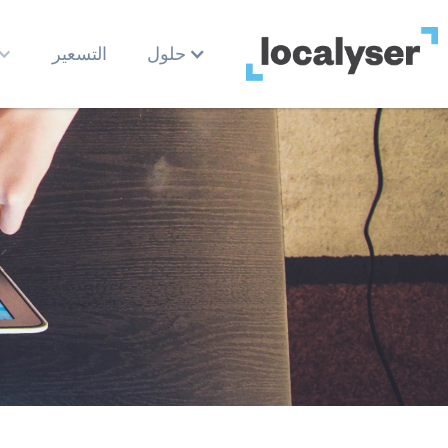
حلول
التسعير