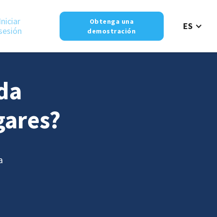
Iniciar
Obtenga una
ES
sesión
demostración
ada
gares?
a