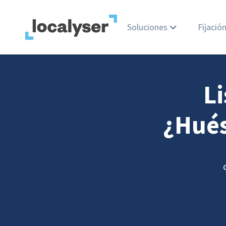
Soluciones
Fijació
Li
¿Hués