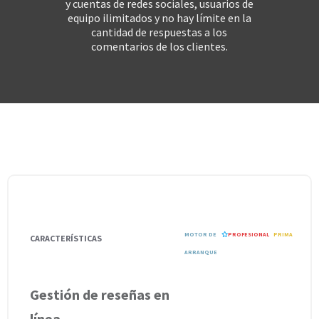
y cuentas de redes sociales, usuarios de
equipo ilimitados y no hay límite en la
cantidad de respuestas a los
comentarios de los clientes.
MOTOR DE
PROFESIONAL
PRIMA

CARACTERÍSTICAS
ARRANQUE
Gestión de reseñas en
línea