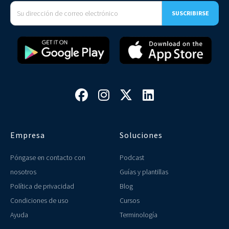




Empresa
Soluciones
Póngase en contacto con
Podcast
nosotros
Guías y plantillas
Política de privacidad
Blog
Condiciones de uso
Cursos
Ayuda
Terminología