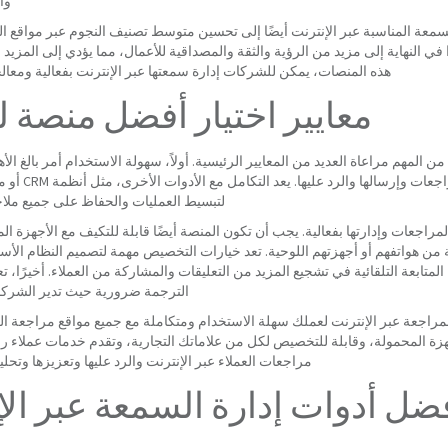
وا
سمعة المناسبة عبر الإنترنت أيضًا إلى تحسين متوسط تصنيف النجوم عبر مواقع الم
Go. يمكن أن يؤدي هذا في النهاية إلى مزيد من الرؤية والثقة والمصداقية للأعمال، مما يؤدي إلى ا
هذه المنصات، يمكن للشركات إدارة سمعتها عبر الإنترنت بفعالية ومعال
معايير اختيار أفضل منصة ل
 المهم مراعاة العديد من المعايير الرئيسية. أولاً، سهولة الاستخدام أمر بالغ ا
من العملاء والمس
لتبسيط العمليات والحفاظ على جميع ملا
راجعات وإدارتها بفعالية. يجب أن تكون المنصة أيضًا قابلة للتكيف مع الأجهزة ا
 من هواتفهم أو أجهزتهم اللوحية. تعد خيارات التخصيص مهمة لتصميم النظام ال
لمتابعة التلقائية في تشجيع المزيد من التعليقات والمشاركة من العملاء. أخيرًا، ت
الترجمة ضرورية حيث تدير الشركات 
اجعة عبر الإنترنت لعملك سهلة الاستخدام ومتكاملة مع جميع مواقع مراجعة الع
جهزة المحمولة، وقابلة للتخصيص لكل من علاماتك التجارية، وتقدم خدمات عملاء را
مراجعات العملاء عبر الإنترنت والرد عليها وتعزيزها وتحل
ضل أدوات إدارة السمعة عبر الإ