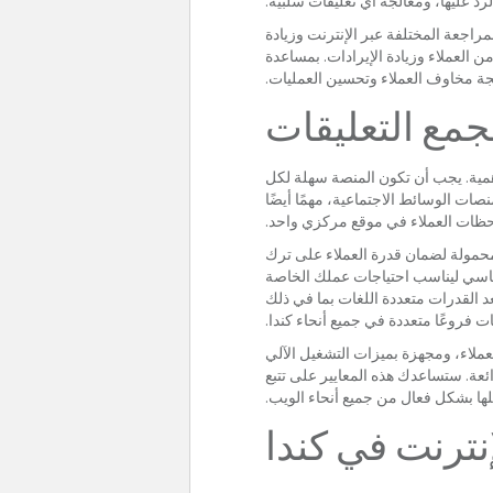
لرد عليها، ومعالجة أي تعليقات سلبية.
راجعة المختلفة عبر الإنترنت وزيادة
لمزيد من العملاء وزيادة الإيرادات. بمساعدة
جة مخاوف العملاء وتحسين العمليات.
جمع التعليقات
لأهمية. يجب أن تكون المنصة سهلة لكل
تخدمين للتنقل بين المراجعات وإرسالها والرد عليها. يعد التكامل مع الأدوات الأخرى، مثل أنظمة CRM أو منصات الوسائط الاجتماعية، مهمًا أيضًا
حظات العملاء في موقع مركزي واحد.
لمحمولة لضمان قدرة العملاء على ترك
أساسي ليناسب احتياجات عملك الخاصة
عد القدرات متعددة اللغات بما في ذلك
فروعًا متعددة في جميع أنحاء كندا.
ملاء، ومجهزة بميزات التشغيل الآلي
ئعة. ستساعدك هذه المعايير على تتبع
يلها بشكل فعال من جميع أنحاء الويب.
نترنت في كندا