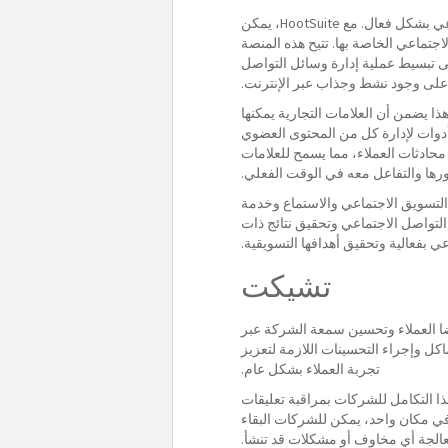
HootSuite عبارة عن منصة لإدارة الوسائط الاجتماعية تساعد العلامات التجارية على إدارة وجودها على وسائل التواصل الاجتماعي بشكل فعال. مع HootSuite، يمكن
جتماعي الخاصة بها. تتيح هذه المنصة
ى تبسيط عملية إدارة وسائل التواصل
 على وجود نشط وجذاب عبر الإنترنت.
تها مسبقًا. هذا يضمن أن العلامات التجارية يمكنها
ظ على وجود ثابت وفي الوقت المناسب على منصات التواصل الاجتماعي الخاصة بها. بالإضافة إلى ذلك، يوفر HootSuite أدوات لإدارة كل من المحتوى العضوي
محادثات العملاء، مما يسمح للعلامات
ورها والتفاعل معه في الوقت الفعلي.
 والتدريب في مجالات مثل التسويق الاجتماعي والاستماع وخدمة
 التواصل الاجتماعي وتحقيق نتائج ذات
تشيكت
 رضا العملاء وتحسين سمعة الشركة عبر
لجة أي مشاكل وإجراء التحسينات اللازمة لتعزيز
تجربة العملاء بشكل عام.
لـ Chekkit في تكاملها مع منصات المراجعة الشائعة مثل Google و Facebook و Yelp. يسمح هذا التكامل للشركات بمراقبة تعليقات
في مكان واحد، يمكن للشركات البقاء
معالجة أي مخاوف أو مشكلات قد تنشأ.