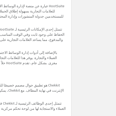
للعلامات التجارية بسهولة إطلاق الحم
للمستخدمين جدولة المنشورات وإدارة المحتو
والمدفوع، مما يساعد العلامات التجارية على
العملاء والتجارة. يوفر هذا للعلامات ال
مغزى. بشكل عام، تقدم HootSuite حلاً شاملاً للعلامات التجارية التي تتطلع إلى إدارة وجودها على وسائل التواصل الاجتماعي بفعالية وتحقيق أهدافها التسويقية.
Chekkit هو تطبيق جوال مصمم خصيصً
الإنترن
العملاء والاستجابة لها من لوحة تحكم مركزية