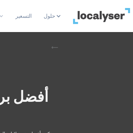
حلول
التسعير
أفضل برا