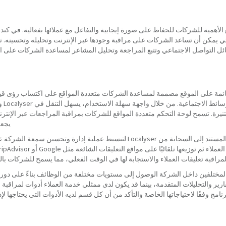
لغ الأهمية للشركات للحفاظ على صورة إيجابية والتفاعل مع عملائها بفعالية. في كند
تي يمكن أن تساعد الشركات على مراقبة وجودها عبر الإنترنت وتحليله وتحسينه. 
ل التواصل الاجتماعي وتتبع المراجعة وتحليل المشاعر لمساعدة الشركات على الب
مبتكرة قائمة على الموقع مصممة لمساعدة الشركات متعددة المواقع على اكتساب رؤى 
مواقع
نيرة. تسمح لوحة التحكم متعددة المواقع للشركات بمراقبة المراجعات عبر الإنترن
يجعله
تم تصميم برنامج إدارة السمعة عبر الإنترنت المستند إلى السحابة من Localyser لتبسيط 
مراقبة تعليقات العملاء والاستجابة لها في الوقت الفعلي، مما يسمح للشركات بالب
كن للمستخدمين المختلفين داخل الشركة الوصول إلى مستويات مختلفة من الوظائف بناءً على
ير والتحليلات المتقدمة، بينما قد يكون لدى ممثلي خدمة العملاء أدوات لمراقبة مر
امج وفقًا لاحتياجاتها الخاصة والتأكد من أن كل قسم لديه الأدوات التي يحتاجها ل