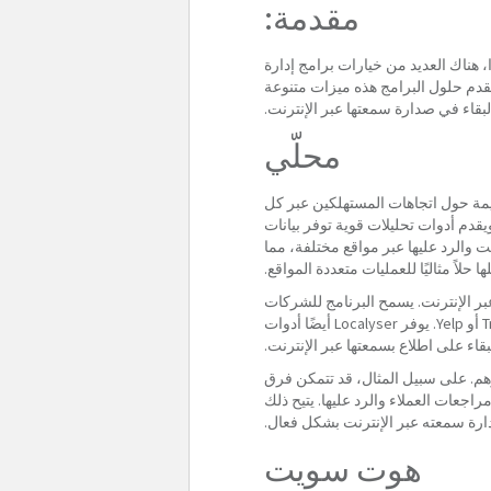
مقدمة:
ا، هناك العديد من خيارات برامج إدارة
تقدم حلول البرامج هذه ميزات متنوعة
قاء في صدارة سمعتها عبر الإنترنت.
محلّي
قيمة حول اتجاهات المستهلكين عبر كل
 المراجعات عبر الإنترنت ومنصات الوسائط الاجتماعية. من خلال واجهة سهلة الاستخدام، يسهل التنقل في Localyser ويقدم أدوات تحليلات قوية توفر بيانات
ت والرد عليها عبر مواقع مختلفة، مما
ا حلاً مثاليًا للعمليات متعددة المواقع.
عملية إدارة وتحسين سمعة الشركة عبر الإنترنت. يسمح البرنامج للشركات
بجمع التعليقات والشهادات بسهولة من العملاء ثم توزيعها تلقائيًا على مواقع التعليقات الشائعة مثل Google أو TripAdvisor أو Yelp. يوفر Localyser أيضًا أدوات
قاء على اطلاع بسمعتها عبر الإنترنت.
 دورهم. على سبيل المثال، قد تتمكن فرق
اجعات العملاء والرد عليها. يتيح ذلك
إدارة سمعته عبر الإنترنت بشكل فعال.
هوت سويت