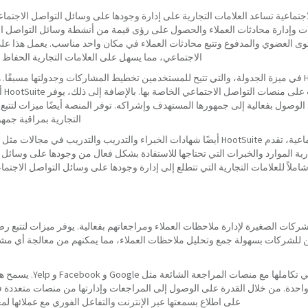
لات وإدارة محادثات العملاء والحصول على رؤى قيمة من أنشطة وسائل التواصل الا
ى العضوي والمدفوع وتتبع محادثات العملاء في مكان واحد مناسب. يعمل هذا عل
الاجتماعي، مما يسهل على العلامات التجارية الحفاظ
تتمثل إحدى الإمكانات الرئيسية لـ HootSuite في ميزة الجدولة، والتي تتيح للمستخدمين تخطيط المشاركات وجدول
الحفا
 الوصول بفعالية إلى جمهورها المستهدف وإشراكه. توفر المنصة أيضًا ميزات لتتبع 
التجارية بمراقبة جمه
بالإضافة إلى أدوات إدارة الوسائط الاجتماعية، تقدم HootSuite أيضًا شهادات الخبراء والتدريب
تجارية الموارد والخبرات التي تحتاجها للاستفادة بشكل فعال من وجودها على وسائل
ا للشركات الصغيرة لإدارة ملاحظات العملاء ومراجعاتهم بفعالية. يوفر ميزات لتتبع
ت في نهاية المطاف. مع Chekkit، يمكن للشركات بسهولة جمع وتحليل ملاحظات العملاء، مما يمكنهم من معا
تتمثل إحدى الوظائف الرئيسية 
 واحدة. من خلال القدرة على الوصول إلى المراجعات وإدارتها من منصات متعددة 
على اطلاع بسمعتها عبر الإنترنت والتفاعل الفوري مع عملائها ل