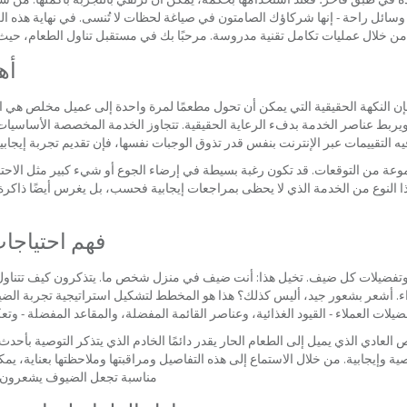
وسائل راحة - إنها شركاؤك الصامتون في صياغة لحظات لا تُنسى. في نهاية هذه ا
ن خلال عمليات تكامل تقنية مدروسة. مرحبًا بك في مستقبل تناول الطعام، حي
أه
ن النكهة الحقيقية التي يمكن أن تحول مطعمًا لمرة واحدة إلى عميل مخلص هي 
ويربط عناصر الخدمة بدفء الرعاية الحقيقية. تتجاوز الخدمة المخصصة الأساسي
يه التقييمات عبر الإنترنت بنفس قدر تذوق الوجبات نفسها، فإن تقديم تجربة إيجا
عة من التوقعات. قد تكون رغبة بسيطة في إرضاء الجوع أو شيء كبير مثل الاحتفا
لنوع من الخدمة الذي لا يحظى بمراجعات إيجابية فحسب، بل يغرس أيضًا ذاكرة مب
فهم احتياجا
 وتفضيلات كل ضيف. تخيل هذا: أنت ضيف في منزل شخص ما. يتذكرون كيف تتناول 
اء. أشعر بشعور جيد، أليس كذلك؟ هذا هو المخطط لتشكيل استراتيجية تجربة الضي
لات العملاء - القيود الغذائية، وعناصر القائمة المفضلة، والمقاعد المفضلة - 
العادي الذي يميل إلى الطعام الحار يقدر دائمًا الخادم الذي يتذكر التوصية بأحد
 وإيجابية. من خلال الاستماع إلى هذه التفاصيل ومراقبتها وملاحظتها بعناية، ي
مناسبة تجعل الضيوف يشعرون وكأ