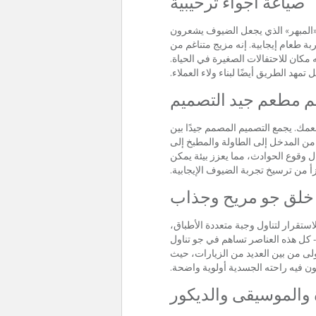
صياغة أجواء ترحيبية
ير «المبهر» الذي يجعل الضيوف يشعرون
ة طعام إيجابية. إنه مزيج متناغم من
مكان للاحتفالات الصغيرة في الحياة.
مهد الطريق أيضًا لبناء ولاء العملاء.
م مطعم جيد التصميم
مك. يجمع التصميم المصمم جيدًا بين
 من المدخل إلى الطاولة والمطبخ إلى
ل وقوع الحوادث، مما يعزز بيئة يمكن
 من ترسيخ تجربة الضيوف الإيجابية.
خلق جو مريح وجذاب
استقرار لتناول وجبة متعددة الأطباق،
 كل هذه العناصر تساهم في جو تناول
ولى من بين العديد من الزيارات، حيث
ن فيه راحته الجسدية أولوية واضحة.
 والموسيقى والديكور