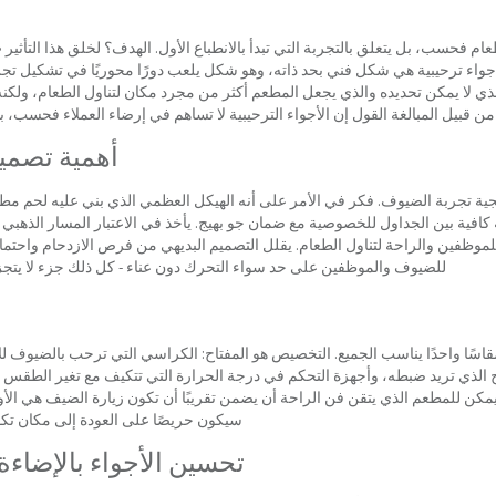
ام فحسب، بل يتعلق بالتجربة التي تبدأ بالانطباع الأول. الهدف؟ لخلق هذا التأث
أجواء ترحيبية هي شكل فني بحد ذاته، وهو شكل يلعب دورًا محوريًا في تشكيل تجرب
ذي لا يمكن تحديده والذي يجعل المطعم أكثر من مجرد مكان لتناول الطعام، ولكنه 
 قبيل المبالغة القول إن الأجواء الترحيبية لا تساهم في إرضاء العملاء فحسب، بل ت
أهمية تصمي
ية تجربة الضيوف. فكر في الأمر على أنه الهيكل العظمي الذي بني عليه لحم مطع
افية بين الجداول للخصوصية مع ضمان جو بهيج. يأخذ في الاعتبار المسار الذهبي
لموظفين والراحة لتناول الطعام. يقلل التصميم البديهي من فرص الازدحام واحتما
للضيوف والموظفين على حد سواء التحرك دون عناء - كل ذلك جزء لا يتجزأ
مقاسًا واحدًا يناسب الجميع. التخصيص هو المفتاح: الكراسي التي ترحب بالضيوف لل
ج الذي تريد ضبطه، وأجهزة التحكم في درجة الحرارة التي تتكيف مع تغير الطقس -
 يمكن للمطعم الذي يتقن فن الراحة أن يضمن تقريبًا أن تكون زيارة الضيف هي الأ
سيكون حريصًا على العودة إلى مكان تكو
تحسين الأجواء بالإضاءة