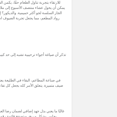
للارتقاء بتجربة تناول الطعام حقًا، يكمن 
يمكن أن يحول عشاء منتصف الأسبوع إلى ملاذ 
الجاز السلسة لجو أكثر حميمية. والديكور
رواد المطعم، مما يجعل تجربة الضيوف است
تذكر أن صياغة أجواء ترحيبية تشبه إلى حد كبي
في صناعة المطاعم، البقاء في الطليعة يعن
ضيف متميزة. يتعلق الأمر كله بجعل كل تفاعل
غالبًا ما يعني بذل جهد إضافي لضمان رضا الع
يجلس بشكل مريح، ويتصفح قائمة رقمية، 