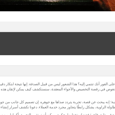
فور أنك تنتمي إليه؟ هذا الشعور ليس من قبيل الصدفة. إنها نتيجة ابتكار دقيق 
نما نغوص في رقصة التخصيص والأجواء المعقدة، سنستكشف كيف يمكن لإتقان هذه
ة؛ إنه يبحث عن قصة، تجربة يتردد صداها مع جوهره. إن تصميم كل جانب من جو
اولة الزاوية، يشكل رابطًا يتجاوز مجرد خدمة العملاء. دعونا نكشف أسرار إنشاء
ودة في طبق فاخر؛ فعند استخدامها بحكمة، يمكن أن ترتقي بالتجربة بأكملها. من