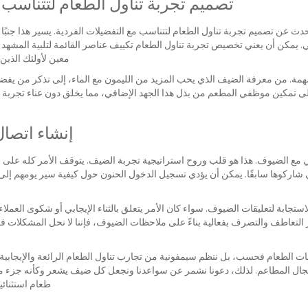
تصميم تجربة تناول الطعام لتتناسب 
ث عن تصميم تجربة تناول الطعام لتتناسب مع التفضيلات الفردية. يسير هذا جنبًا إ
عي. يمكن أن يعني تخصيص تجربة تناول الطعام تكييف عناصر القائمة لتلبية المشهد 
معين لأولئك الذين 
همة. من معرفة الضيف الذي يحب المزيد من الليمون مع الماء، إلى تذكر من يفض
لى تمكين موظفي المطعم من بذل هذا الجهد الإضافي، مما يخلق دون عناء تجربة 
إنشاء اتص
 مع الضيوف. هذا هو قلب وروح استراتيجية تجربة الضيف. يتوقف الأمر كله على
ي شاركوها سابقًا. يمكن أن يؤدي تسجيل الدخول الحنون حول كيفية سير يومهم إلى
الاستجابة لتعليقات الضيوف. سواء كان الأمر يتعلق بالثناء الإيجابي أو شكوى العمل
التعاطف والتصرف بفعالية بناءً على ملاحظات الضيوف، فإننا لا نحل المشكلات فح
جبات الطعام فحسب، بل ننظم سيمفونية من تجارب تناول الطعام الرائعة والإيجابي
مجال المطاعم. لذلك، دعونا نشمر عن سواعدنا ونجعل كل ضيف يشعر وكأنه جزء من
طعام استثنائ