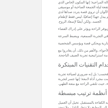
لة المزاجية؛ إنها المكون الخاص الذي
فعة ليلة الجمعة الصاخبة أو موسيقى
ألوان أن تروي قصة يتردد صداها لدى
يبذل جهدًا إضافيًا، ليس فقط لإطعام
الجسد، ولكن أيضًا لإسعاد الروح.
يوفر الراحة ويؤثر على إدراك الفضاء
في التجربة السمعية، ويضبط السرعة
تجارية ويحكي قصة ويؤسس الشخصية
جواء، والأهم من ذلك، أن يغادروا مع
امة استراتيجية تجربة الضيف الناجحة.
ام التقنيات المبتكرة
ًا فحسب؛ بل إنه ضروري لصياغة تجربة
ست مجرد أداة لامعة؛ إنها جسر لتجربة
اء، حيث تلتقي الراحة مع متعة الطهي.
أنظمة ترتيب مبسطة
 الكفاءة بالمستقبل. تخيل أن العميل
لمطبخ - لا تنتظر النادل، ولا توجد