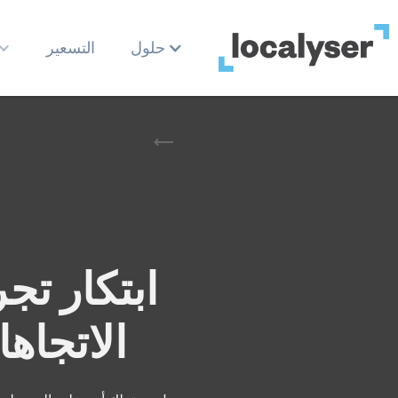
حلول
التسعير
ابتكار ت
الاتجاها