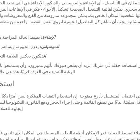
الشيطان في التفاصيل - أي الإضاءة والموسيقى والديكور. الإضاءة هي التي تحدد الحا
سحري. يمكن لقائمة التشغيل الصحيحة تشكيل الأجواء - فكر في الإيقاعات المرت
؟ إنها شخصية المكان الخاص بك. يمكن لمجموعة مدروسة من الفن والمفروشات وال
ثنائية. يجب أن تتناغم كل التفاصيل الحسية لتروي نفس القصة - واحدة من مطعم 
الإضاءة
:
يضبط الحالة المزاجية و
الموسيقى:
يعزز الحيوية، ويساهم 
الديكور:
يعكس العلامة ال
ر استضافة حفلة في منزلك. تريد أن يشعر ضيوفك بأنهم مميزون، وأن يستمتعوا بالأ
الرغبة الشديدة في العودة قريبًا. هذه هي عل
استخد
ي احتضان المستقبل بأذرع مفتوحة. إن استخدام التقنيات المبتكرة ليس أمرًا ذكي
 سلسًا، بدءًا من تصفح القائمة وحتى إجراء الحجز ودفع الفاتورة. التكنولوجيا لي
إيجابية للعمل
ملاء تبسيط العملية قدر الإمكان. أنظمة الطلب المبسطة هي المكان الذي تلتقي فيه
وببضع نقرات على جهاز لوحي أو هاتف ذكي خاص به، يتم إرسال طلبه مباشرة إلى ا