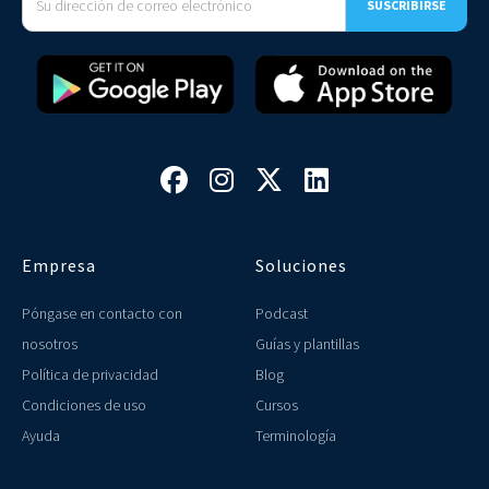




Empresa
Soluciones
Póngase en contacto con
Podcast
nosotros
Guías y plantillas
Política de privacidad
Blog
Condiciones de uso
Cursos
Ayuda
Terminología