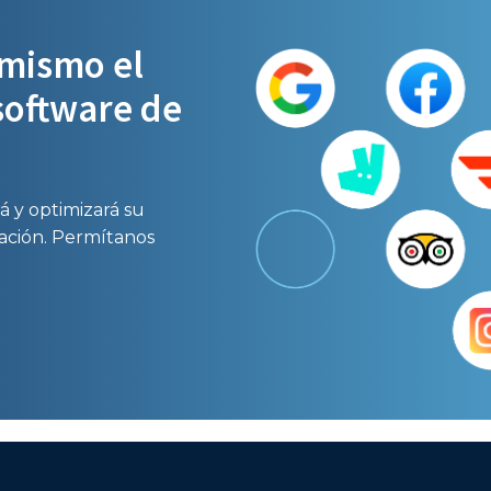
mismo el
software de
!
á y optimizará su
cación. Permítanos