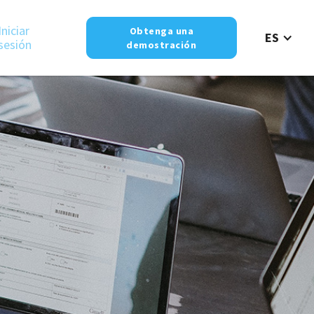
Iniciar
Obtenga una
ES
sesión
demostración