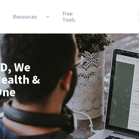
Free
n
Resources
Tools
MD, We
Health &
One