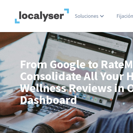
Soluciones
Fijació
From Google to Rate
Consolidate All Your 
Wellness Reviews in 
Dashboard