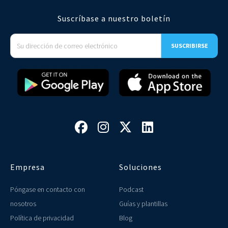
Suscríbase a nuestro boletín




Empresa
Soluciones
Póngase en contacto con
Podcast
nosotros
Guías y plantillas
Política de privacidad
Blog